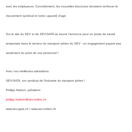
avec les employeurs. Concrètement, les nouvelles structures devraient renforcer le
mouvement syndical et notre capacité d'agir.
Sur le site du SEV et de SEV-GATA se trouve l'annonce pour un poste de travail
temporaire dans le secteur du transport aérien du SEV - un engagement payant pas
seulement du point de vue personnel !
Avec nos meilleures salutations.
SEV-GATA, ton syndicat de l'industrie du transport aérien !
Philipp Hadorn, président
philipp.hadorn@sev-online.ch
www.sev-gata.ch / www.sev-online.ch